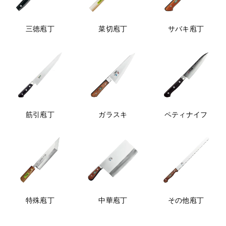
三徳庖丁
菜切庖丁
サバキ庖丁
筋引庖丁
ガラスキ
ペティナイフ
特殊庖丁
中華庖丁
その他庖丁