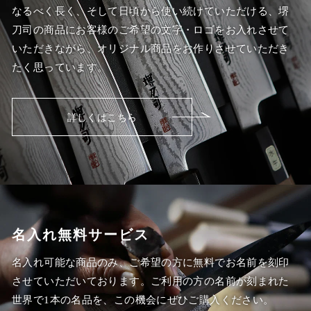
なるべく長く、そして日頃から使い続けていただける、堺
刀司の商品にお客様のご希望の文字・ロゴをお入れさせて
いただきながら、オリジナル商品をお作りさせていただき
たく思っています。
詳しくはこちら
名入れ無料サービス
名入れ可能な商品のみ、ご希望の方に無料でお名前を刻印
させていただいております。ご利用の方の名前が刻まれた
世界で1本の名品を、この機会にぜひご購入ください。