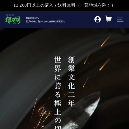
ス
13.200円以上の購入で送料無料（一部地域を除く）
キ
堺
ッ
ナビ
刀
プ
司
オ
ン
ラ
イ
ン
シ
ョ
ッ
プ