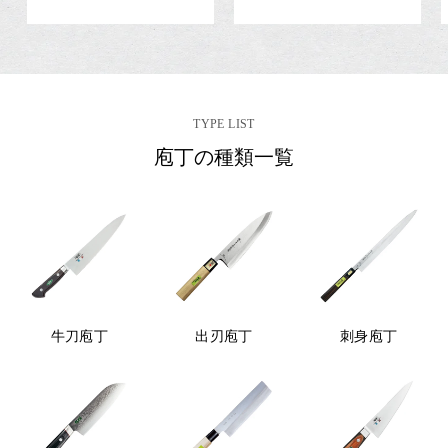
,
,
4
7
6
5
0
0
円
TYPE LIST
円
庖丁の種類一覧
~
~
牛刀庖丁
出刃庖丁
刺身庖丁